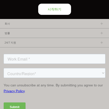
시작하기
회사
회사소개
범률
관리팀
개인정보보호정책
채용 정보
24/7 지원
이용약관
파트너가 되기
제품 팁
FCC/CE 준수
연락처
ISO 준수
자주 묻는 질문들
허가를 받은 내용
서비스 조건: TVU Partyline