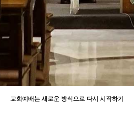
Receive email updates on useful products
and offers.
Don't worry, we won't spam you. You can
unsubscribe any time. By clicking submit, you
agree to our
Privacy Policy
.
교회예배는 새로운 방식으로 다시 시작하기