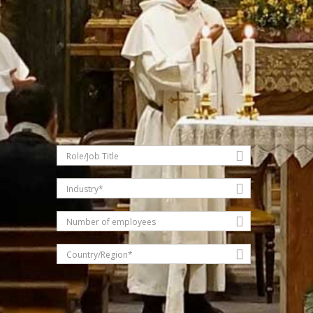
Role/Job Title
Industry*
Number of employees
Country/Region*