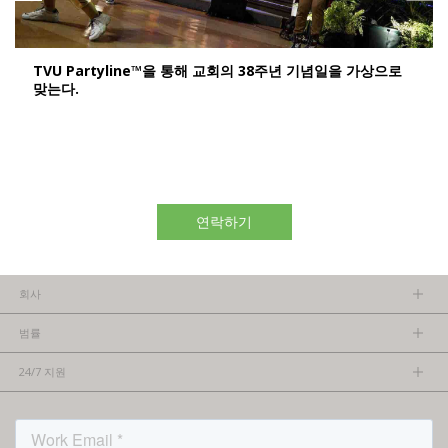
TVU Partyline™을 통해 교회의 38주년 기념일을 가상으로
맞는다.
연락하기
회사
회사소개
범률
관리팀
개인정보보호정책
채용 정보
24/7 지원
이용약관
파트너가 되기
제품 팁
FCC/CE 준수
연락처
ISO 준수
자주 묻는 질문들