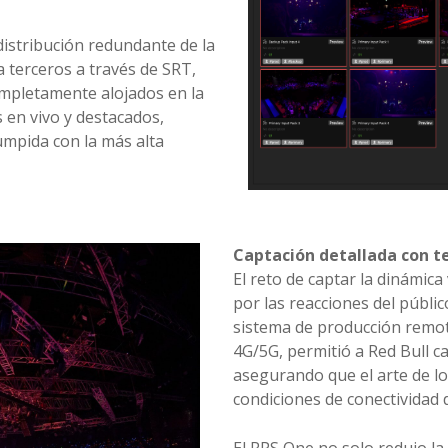
distribución redundante de la
 terceros a través de SRT,
completamente alojados en la
 en vivo y destacados,
umpida con la más alta
Captación detallada con t
El reto de captar la dinámica
por las reacciones del públi
sistema de producción remota
4G/5G, permitió a Red Bull c
asegurando que el arte de los
condiciones de conectividad 
El RPS One no solo redujo la