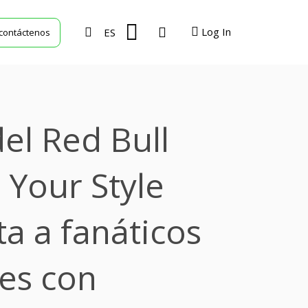
Log In
ES
contáctenos
TVU Producer
TVU Mediahub
del Red Bull
TVU Channel
TVU Search
 Your Style
a a fanáticos
les con