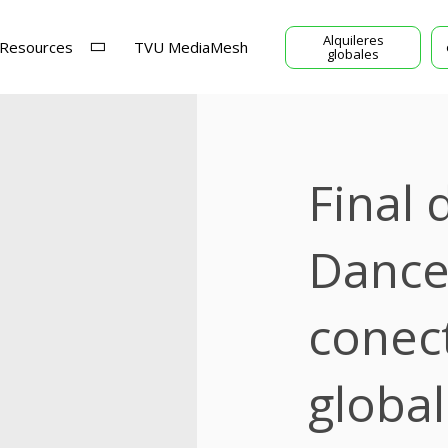
Alquileres
Resources
TVU MediaMesh
globales
Final 
Dance
conect
globa