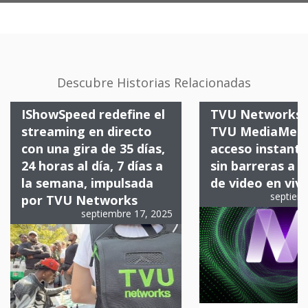
Descubre Historias Relacionadas
IShowSpeed redefine el
TVU Networks 
streaming en directo
TVU MediaMes
con una gira de 35 días,
acceso instant
24 horas al día, 7 días a
sin barreras a s
la semana, impulsada
de video en viv
septiem
por TVU Networks
septiembre 17, 2025