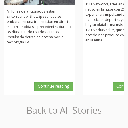
TVU Networks, líder en vi
nativo en la nube con 20 
Millones de aficionados están
experiencia impulsando 
sintonizando IShowSpeed, que se
de noticias, deportes y st
embarca en una transmisión en directo
hoy su plataforma más tr
ininterrumpida sin precedentes durante
TVU MediaMesh™, que red
35 días en todo Estados Unidos,
accede y se produce cont
impulsada detrás de escena por la
en la nube....
tecnología TVU....
Continue reading
Conti
Back to All Stories