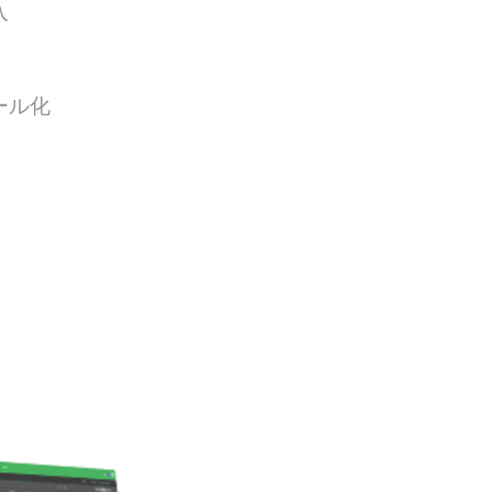
入
ール化