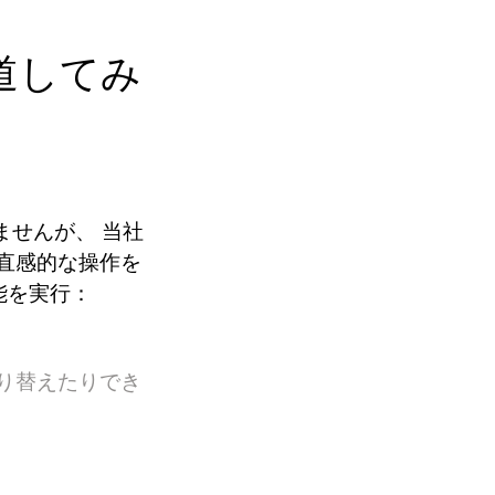
道してみ
せんが、 当社
直感的な操作を
能を実行：
り替えたりでき