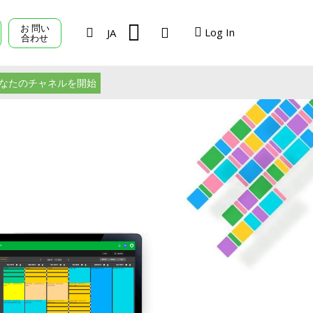
お 問い
Log In
JA
合わせ
TVU Producer
なたのチャネルを開始
TVU Mediahub
TVU Channel
ログアウト